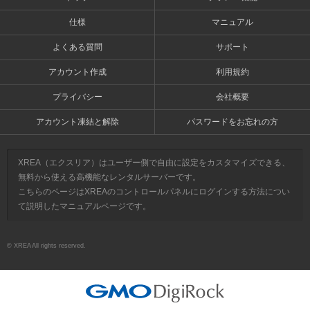
仕様
マニュアル
よくある質問
サポート
アカウント作成
利用規約
プライバシー
会社概要
アカウント凍結と解除
パスワードをお忘れの方
XREA（エクスリア）はユーザー側で自由に設定をカスタマイズできる、
無料から使える高機能なレンタルサーバーです。
こちらのページはXREAのコントロールパネルにログインする方法につい
て説明したマニュアルページです。
© XREA All rights reserved.