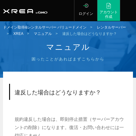
アカウント
ログイン
作成
ドメイン取得&レンタルサーバー バリュードメイン
>
レンタルサーバー
>
XREA
>
マニュアル
>
違反した場合はどうなりますか？
マニュアル
困ったことがあればまずこちらから
違反した場合はどうなりますか？
規約違反した場合は、即刻停止措置（サーバーアカウ
ントの削除）になります。復活・お問い合わせには一
切応じません。