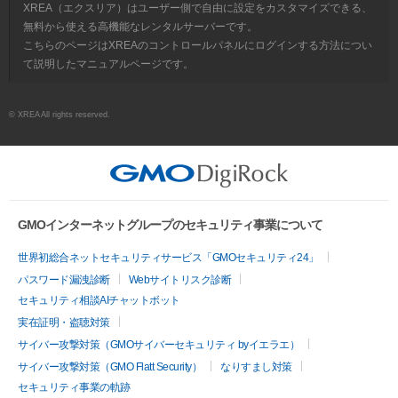
XREA（エクスリア）はユーザー側で自由に設定をカスタマイズできる、
無料から使える高機能なレンタルサーバーです。
こちらのページはXREAのコントロールパネルにログインする方法につい
て説明したマニュアルページです。
© XREA All rights reserved.
GMOインターネットグループのセキュリティ事業について
世界初総合ネットセキュリティサービス「GMOセキュリティ24」
パスワード漏洩診断
Webサイトリスク診断
セキュリティ相談AIチャットボット
実在証明・盗聴対策
サイバー攻撃対策（GMOサイバーセキュリティ byイエラエ）
サイバー攻撃対策（GMO Flatt Security）
なりすまし対策
セキュリティ事業の軌跡