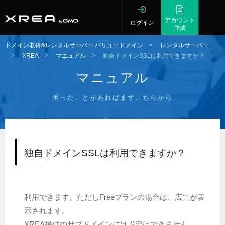
アカウント
ログイン
作成
ドメイン取得&レンタルサーバー バリュードメイン
>
レンタルサーバー
>
XREA
>
マニュアル
>
独自ドメインSSLは利用できますか？
マニュアル
困ったことがあればまずこちらから
独自ドメインSSLは利用できますか？
利用できます。ただしFreeプランの場合は、広告が表
示されます。
XREA提供のサブドメインには設定はできません。