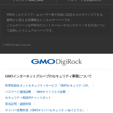
XREA（エクスリア）はユーザー側で自由に設定をカスタマイズできる、
無料から使える高機能なレンタルサーバーです。
こちらのページはXREAのコントロールパネルにログインする方法につい
て説明したマニュアルページです。
© XREA All rights reserved.
GMOインターネットグループのセキュリティ事業について
世界初総合ネットセキュリティサービス「GMOセキュリティ24」
パスワード漏洩診断
Webサイトリスク診断
セキュリティ相談AIチャットボット
実在証明・盗聴対策
サイバー攻撃対策（GMOサイバーセキュリティ byイエラエ）