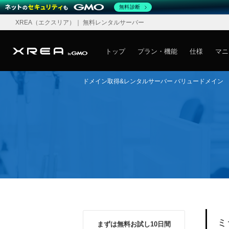
無料診断
XREA
（エクスリア）
｜ 無料レンタルサーバー
トップ
プラン・機能
仕様
マニ
ドメイン取得&レンタルサーバー バリュードメイン
ミ
まずは無料お試し10日間