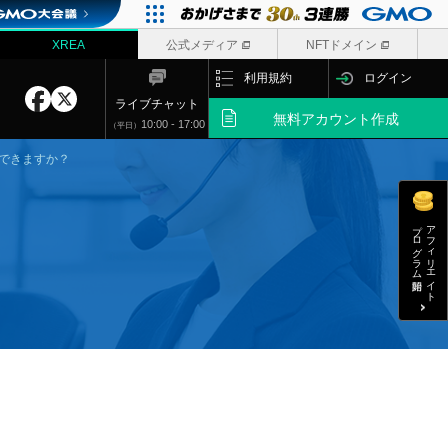
XREA
公式メディア
NFTドメイン
利用規約
ログイン
ライブチャット
無料
アカウント作成
10:00 - 17:00
（平日）
できますか？
プログラム開始
アフィリエイト