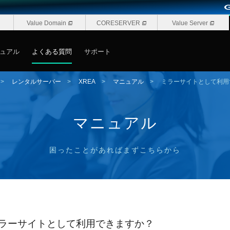
Value Domain
CORESERVER
Value Server
ュアル
よくある質問
サポート
>
レンタルサーバー
>
XREA
>
マニュアル
>
ミラーサイトとして利用
マニュアル
困ったことがあればまずこちらから
ラーサイトとして利用できますか？