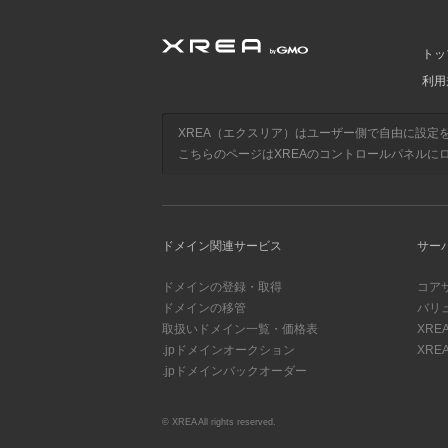
トッ
利用
XREA（エクスリア）はユーザー側で自由に設定
こちらのページはXREAのコントロールパネルに
ドメイン関連サービス
サー
ドメインの登録・取得
コア
ドメインの移管
バリ
取扱いドメイン一覧・価格表
XRE
.jpドメインオークション
XREA
.jpドメインバックオーダー
© XREA All rights reserved.