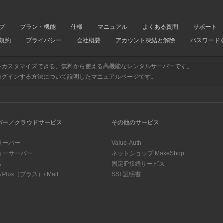
プ
プラン・機能
仕様
マニュアル
よくある質問
サポート
規約
プライバシー
会社概要
アカウント凍結と解除
パスワード
をカスタマイズできる、無料から使える高機能なレンタルサーバーです。
ログインする方法について説明したマニュアルページです。
バー／クラウドサービス
その他のサービス
サーバー
Value-Auth
ューサーバー
ネットショップ MakeShop
A
固定IP接続サービス
 Plus（プラス）/ Mail
SSL証明書