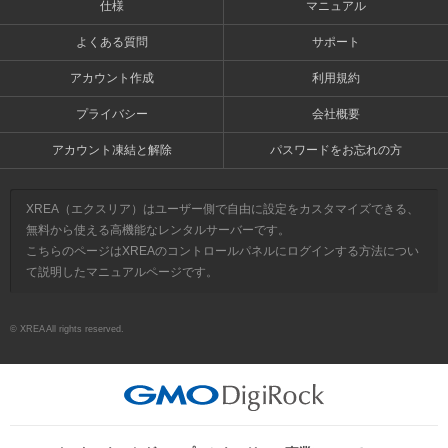
仕様
マニュアル
よくある質問
サポート
アカウント作成
利用規約
プライバシー
会社概要
アカウント凍結と解除
パスワードをお忘れの方
XREA（エクスリア）はユーザー側で自由に設定をカスタマイズできる、
無料から使える高機能なレンタルサーバーです。
こちらのページはXREAのコントロールパネルにログインする方法につい
て説明したマニュアルページです。
© XREA All rights reserved.