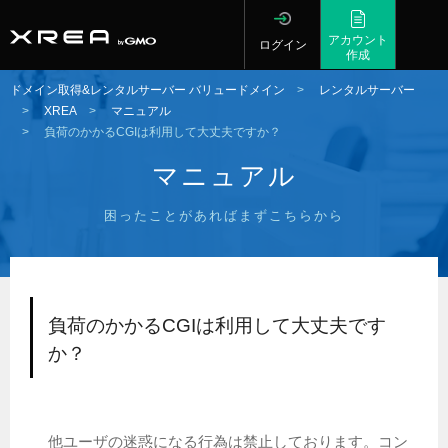
アカウント
ログイン
作成
ドメイン取得&レンタルサーバー バリュードメイン
>
レンタルサーバー
>
XREA
>
マニュアル
>
負荷のかかるCGIは利用して大丈夫ですか？
マニュアル
困ったことがあればまずこちらから
負荷のかかるCGIは利用して大丈夫です
か？
他ユーザの迷惑になる行為は禁止しております。コン