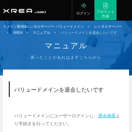
アカウント
ログイン
作成
ドメイン取得&レンタルサーバー バリュードメイン
>
レンタルサーバー
>
XREA
>
マニュアル
>
バリュードメインを退会したいです
マニュアル
困ったことがあればまずこちらから
バリュードメインを退会したいです
バリュードメインにユーザーログインし、
退会画面
よ
り手続きを行ってください。