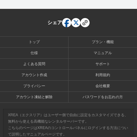
シェア
トップ
プラン・機能
仕様
マニュアル
よくある質問
サポート
アカウント作成
利用規約
プライバシー
会社概要
アカウント凍結と解除
パスワードをお忘れの方
XREA（エクスリア）はユーザー側で自由に設定をカスタマイズできる、
無料から使える高機能なレンタルサーバーです。
こちらのページはXREAのコントロールパネルにログインする方法につい
て説明したマニュアルページです。