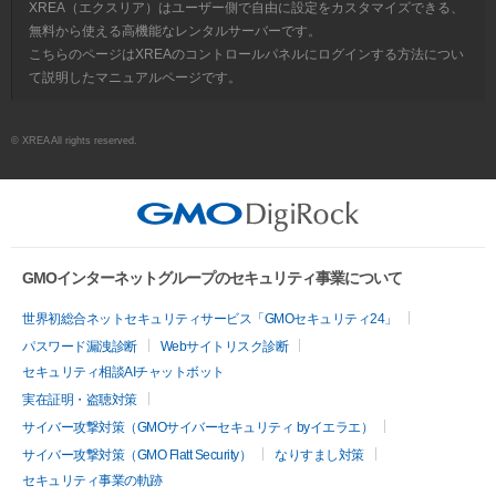
XREA（エクスリア）はユーザー側で自由に設定をカスタマイズできる、
無料から使える高機能なレンタルサーバーです。
こちらのページはXREAのコントロールパネルにログインする方法につい
て説明したマニュアルページです。
© XREA All rights reserved.
GMOインターネットグループのセキュリティ事業について
世界初総合ネットセキュリティサービス「GMOセキュリティ24」
パスワード漏洩診断
Webサイトリスク診断
セキュリティ相談AIチャットボット
実在証明・盗聴対策
サイバー攻撃対策（GMOサイバーセキュリティ byイエラエ）
サイバー攻撃対策（GMO Flatt Security）
なりすまし対策
セキュリティ事業の軌跡