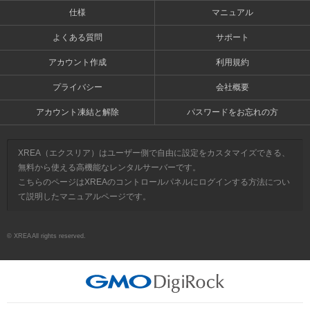
仕様
マニュアル
よくある質問
サポート
アカウント作成
利用規約
プライバシー
会社概要
アカウント凍結と解除
パスワードをお忘れの方
XREA（エクスリア）はユーザー側で自由に設定をカスタマイズできる、
無料から使える高機能なレンタルサーバーです。
こちらのページはXREAのコントロールパネルにログインする方法につい
て説明したマニュアルページです。
© XREA All rights reserved.